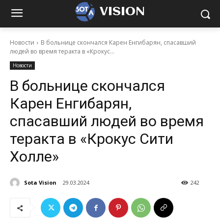
VISION
Новости
В больнице скончался Карен Енгибарян, спасавший
людей во время теракта в «Крокус...
Новости
В больнице скончался
Карен Енгибарян,
спасавший людей во время
теракта в «Крокус Сити
Холле»
Sota Vision
29.03.2024
242