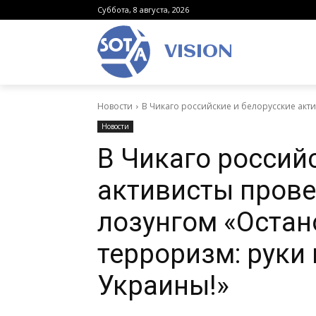
Суббота, 8 августа, 2026
VISION
Новости
В Чикаго российские и белорусские акт
Новости
В Чикаго россий
активисты прове
лозунгом «Остан
терроризм: руки 
Украины!»