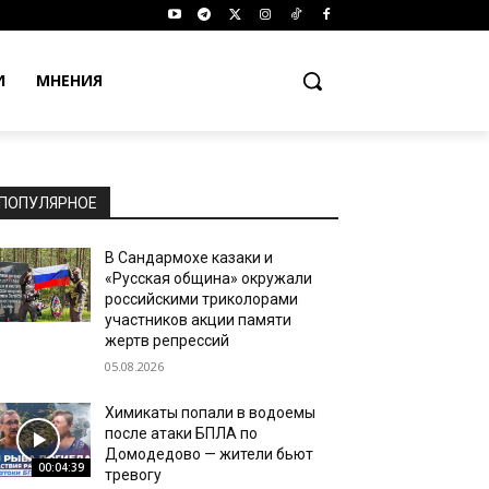
И
МНЕНИЯ
ПОПУЛЯРНОЕ
В Сандармохе казаки и
«Русская община» окружали
российскими триколорами
участников акции памяти
жертв репрессий
05.08.2026
Химикаты попали в водоемы
после атаки БПЛА по
Домодедово — жители бьют
00:04:39
тревогу