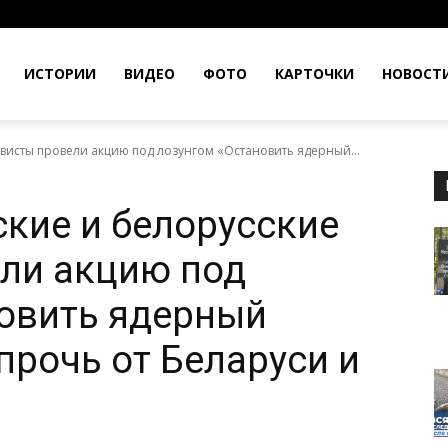
ИСТОРИИ
ВИДЕО
ФОТО
КАРТОЧКИ
НОВОСТ
ивисты провели акцию под лозунгом «Остановить ядерный...
ские и белорусские
ли акцию под
овить ядерный
прочь от Беларуси и