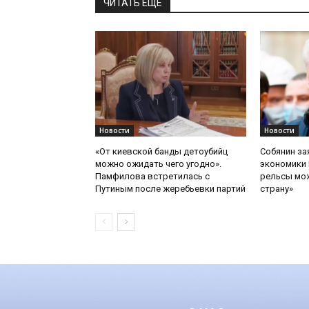
ЧИТАТЬ ЕЩЕ
Новости
Новости
«От киевской банды детоубийц
Собянин за
можно ожидать чего угодно».
экономики 
Памфилова встретилась с
рельсы мож
Путиным после жеребьевки партий
страну»