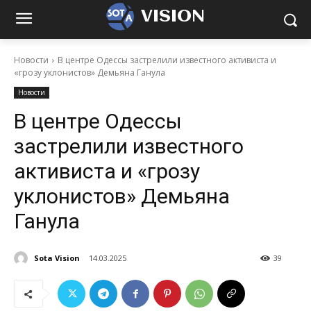
VISION
Новости
В центре Одессы застрелили известного активиста и
«грозу уклонистов» Демьяна Ганула
Новости
В центре Одессы
застрелили известного
активиста и «грозу
уклонистов» Демьяна
Ганула
Sota Vision
14.03.2025
39