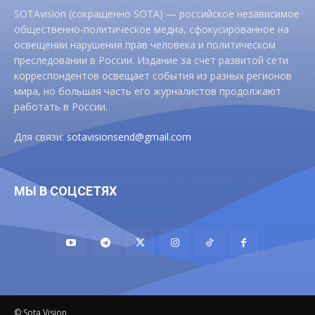
SOTAvision (сокращенно SOTA) — российское независимое
общественно-политическое медиа, сфокусированное на
освещении нарушения прав человека и политическом
преследовании в России. Издание за счет развитой сети
корреспондентов освещает события из разных регионов
мира, но большая часть его журналистов продолжают
работать в России.
Для связи:
sotavisionsend@gmail.com
МЫ В СОЦСЕТЯХ
© Sota Vision