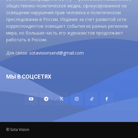
общественно-политическое медиа, сфокусированное на
освещении нарушения прав человека и политическом
преследовании в России. Издание за счет развитой сети
корреспондентов освещает события из разных регионов
мира, но большая часть его журналистов продолжают
работать в России.
Для связи:
sotavisionsend@gmail.com
МЫ В СОЦСЕТЯХ
© Sota Vision