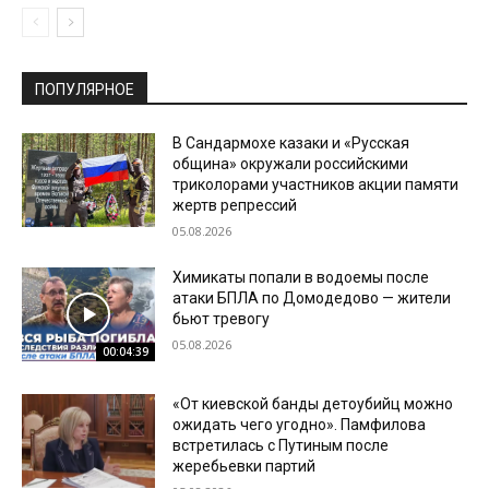
ПОПУЛЯРНОЕ
В Сандармохе казаки и «Русская
община» окружали российскими
триколорами участников акции памяти
жертв репрессий
05.08.2026
Химикаты попали в водоемы после
атаки БПЛА по Домодедово — жители
бьют тревогу
05.08.2026
00:04:39
«От киевской банды детоубийц можно
ожидать чего угодно». Памфилова
встретилась с Путиным после
жеребьевки партий