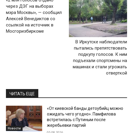
«2 млн голосов отдано
через ДЭГ на выборах
мэра Москвы», — сообщил
Алексей Венедиктов со
ссылкой на источник в
Мосгоризбиркоме
В Иркутске наблюдатели
пытались препятствовать
подкупу голосов. К ним
подъехали спортсмены на
машинах и стали угрожать
отверткой
ЧИТАТЬ ЕЩЕ
«От киевской банды детоубийц можно
ожидать чего угодно». Памфилова
встретилась с Путиным после
жеребьевки партий
Новости
05.08.2026