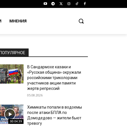
И
МНЕНИЯ
ПОПУЛЯРНОЕ
В Сандармохе казаки и
«Русская община» окружали
российскими триколорами
участников акции памяти
жертв репрессий
05.08.2026
Химикаты попали в водоемы
после атаки БПЛА по
Домодедово — жители бьют
00:04:39
тревогу