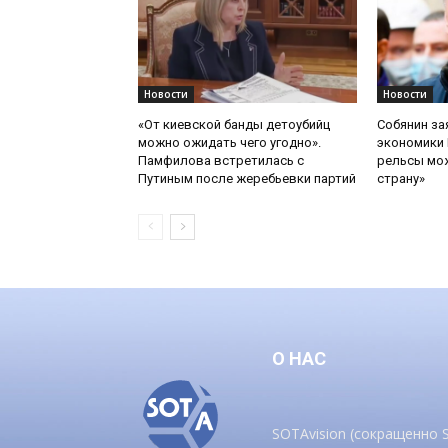
Новости
Новости
«От киевской банды детоубийц
Собянин за
можно ожидать чего угодно».
экономики 
Памфилова встретилась с
рельсы мож
Путиным после жеребьевки партий
страну»
О НАС
SOTAvision (сокращенно