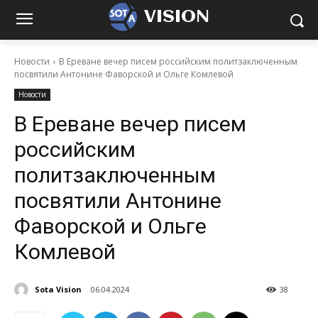
VISION
Новости
В Ереване вечер писем российским политзаключенным
посвятили Антонине Фаворской и Ольге Комлевой
Новости
В Ереване вечер писем
российским
политзаключенным
посвятили Антонине
Фаворской и Ольге
Комлевой
Sota Vision
06.04.2024
38