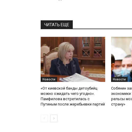
ЧИТАТЬ ЕЩЕ
Новости
Новости
«От киевской банды детоубийц
Собянин за
можно ожидать чего угодно».
экономики 
Памфилова встретилась с
рельсы мож
Путиным после жеребьевки партий
страну»