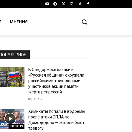
И
МНЕНИЯ
ПОПУЛЯРНОЕ
В Сандармохе казаки и
«Русская община» окружали
российскими триколорами
участников акции памяти
жертв репрессий
05.08.2026
Химикаты попали в водоемы
после атаки БПЛА по
Домодедово — жители бьют
00:04:39
тревогу