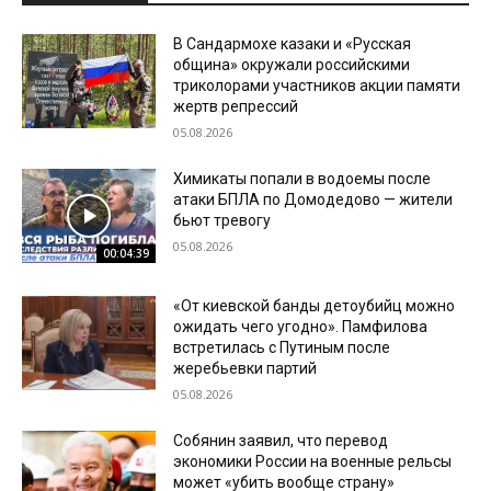
В Сандармохе казаки и «Русская
община» окружали российскими
триколорами участников акции памяти
жертв репрессий
05.08.2026
Химикаты попали в водоемы после
атаки БПЛА по Домодедово — жители
бьют тревогу
05.08.2026
00:04:39
«От киевской банды детоубийц можно
ожидать чего угодно». Памфилова
встретилась с Путиным после
жеребьевки партий
05.08.2026
Собянин заявил, что перевод
экономики России на военные рельсы
может «убить вообще страну»