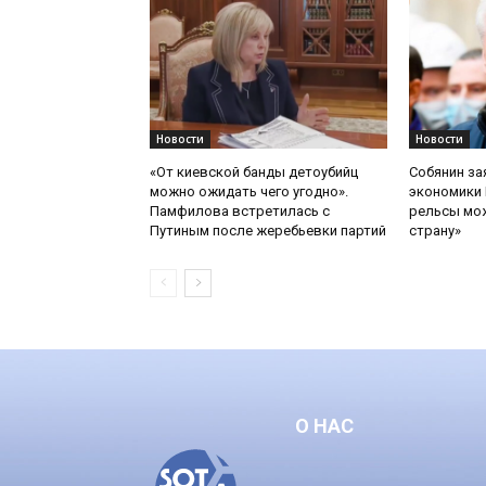
Новости
Новости
«От киевской банды детоубийц
Собянин за
можно ожидать чего угодно».
экономики 
Памфилова встретилась с
рельсы мож
Путиным после жеребьевки партий
страну»
О НАС