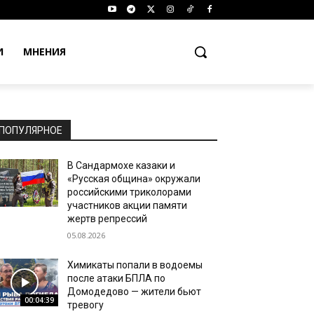
И
МНЕНИЯ
ПОПУЛЯРНОЕ
В Сандармохе казаки и
«Русская община» окружали
российскими триколорами
участников акции памяти
жертв репрессий
05.08.2026
Химикаты попали в водоемы
после атаки БПЛА по
Домодедово — жители бьют
00:04:39
тревогу