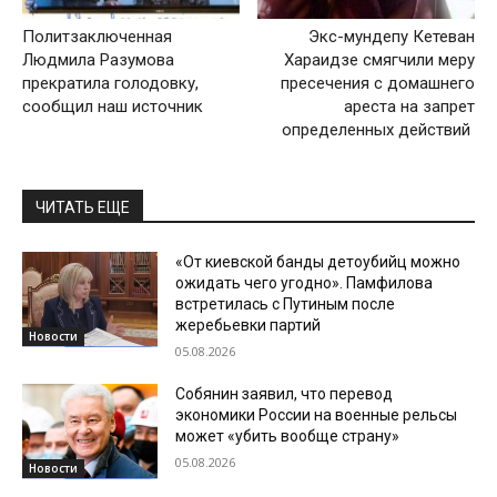
Политзаключенная
Экс-мундепу Кетеван
Людмила Разумова
Хараидзе смягчили меру
прекратила голодовку,
пресечения с домашнего
сообщил наш источник
ареста на запрет
определенных действий
ЧИТАТЬ ЕЩЕ
«От киевской банды детоубийц можно
ожидать чего угодно». Памфилова
встретилась с Путиным после
жеребьевки партий
Новости
05.08.2026
Собянин заявил, что перевод
экономики России на военные рельсы
может «убить вообще страну»
05.08.2026
Новости