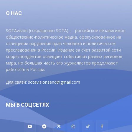
О НАС
SOTAvision (сокращенно SOTA) — российское независимое
общественно-политическое медиа, сфокусированное на
освещении нарушения прав человека и политическом
преследовании в России. Издание за счет развитой сети
корреспондентов освещает события из разных регионов
мира, но большая часть его журналистов продолжают
работать в России.
Для связи:
sotavisionsend@gmail.com
МЫ В СОЦСЕТЯХ