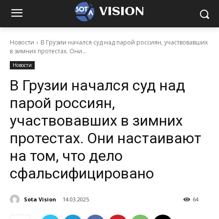
VISION
Новости
В Грузии начался суд над парой россиян, участвовавших
в зимних протестах. Они...
Новости
В Грузии начался суд над
парой россиян,
участвовавших в зимних
протестах. Они настаивают
на том, что дело
сфальсифицировано
Sota Vision
14.03.2025
64