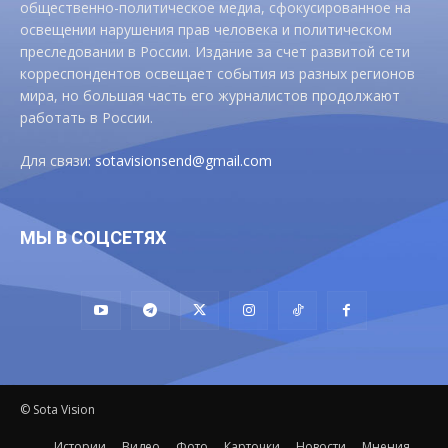
общественно-политическое медиа, сфокусированное на
освещении нарушения прав человека и политическом
преследовании в России. Издание за счет развитой сети
корреспондентов освещает события из разных регионов
мира, но большая часть его журналистов продолжают
работать в России.
Для связи:
sotavisionsend@gmail.com
МЫ В СОЦСЕТЯХ
© Sota Vision
Истории
Видео
Фото
Карточки
Новости
Мнения