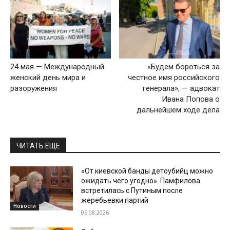
24 мая — Международный
«Будем бороться за
женский день мира и
честное имя российского
разоружения
генерала», — адвокат
Ивана Попова о
дальнейшем ходе дела
ЧИТАТЬ ЕЩЕ
«От киевской банды детоубийц можно
ожидать чего угодно». Памфилова
встретилась с Путиным после
жеребьевки партий
Новости
05.08.2026