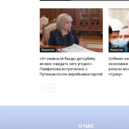
Новости
Новости
«От киевской банды детоубийц
Собянин за
можно ожидать чего угодно».
экономики 
Памфилова встретилась с
рельсы мож
Путиным после жеребьевки партий
страну»
О НАС