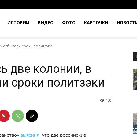
ИСТОРИИ
ВИДЕО
ФОТО
КАРТОЧКИ
НОВОСТ
ых отбывали сроки политзэки
ь две колонии, в
и сроки политзэки
170
ранство»
выяснил
, что две российские