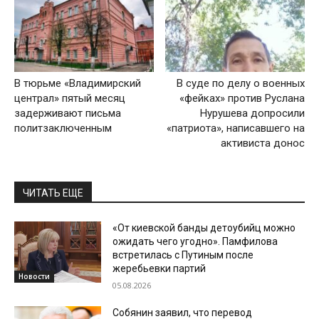
В тюрьме «Владимирский
В суде по делу о военных
централ» пятый месяц
«фейках» против Руслана
задерживают письма
Нурушева допросили
политзаключенным
«патриота», написавшего на
активиста донос
ЧИТАТЬ ЕЩЕ
«От киевской банды детоубийц можно
ожидать чего угодно». Памфилова
встретилась с Путиным после
жеребьевки партий
Новости
05.08.2026
Собянин заявил, что перевод