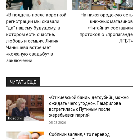
«В полдень после короткой
На нижегородскую сеть
регистрации мы сказали
книжных магазинов
“да” нашему будущему, в
«Читайна» составили
котором есть счастье,
протокол о «пропаганде
любовь и семья». Лилия
ЛГБТ»
Чанышева встречает
«кожаную свадьбу» в
заключении
ЧИТАТЬ ЕЩЕ
«От киевской банды детоубийц можно
ожидать чего угодно». Памфилова
встретилась с Путиным после
жеребьевки партий
Новости
05.08.2026
Собянин заявил, что перевод