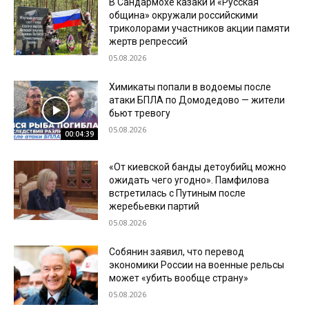
В Сандармохе казаки и «Русская
община» окружали российскими
триколорами участников акции памяти
жертв репрессий
05.08.2026
Химикаты попали в водоемы после
атаки БПЛА по Домодедово — жители
бьют тревогу
05.08.2026
00:04:39
«От киевской банды детоубийц можно
ожидать чего угодно». Памфилова
встретилась с Путиным после
жеребьевки партий
05.08.2026
Собянин заявил, что перевод
экономики России на военные рельсы
может «убить вообще страну»
05.08.2026