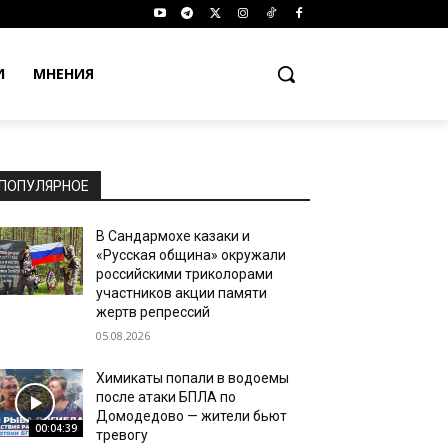
И
МНЕНИЯ
ПОПУЛЯРНОЕ
В Сандармохе казаки и
«Русская община» окружали
российскими триколорами
участников акции памяти
жертв репрессий
05.08.2026
Химикаты попали в водоемы
после атаки БПЛА по
Домодедово — жители бьют
00:04:39
тревогу