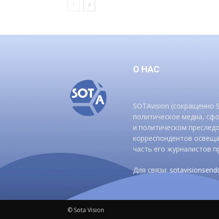
О НАС
SOTAvision (сокращенно
политическое медиа, сф
и политическом преследо
корреспондентов освеща
часть его журналистов п
Для связи:
sotavisionsen
© Sota Vision