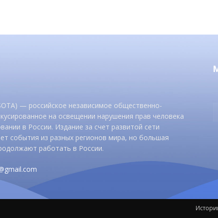
 SOTA) — российское независимое общественно-
окусированное на освещении нарушения прав человека
вании в России. Издание за счет развитой сети
ет события из разных регионов мира, но большая
родолжают работать в России.
d@gmail.com
Истори