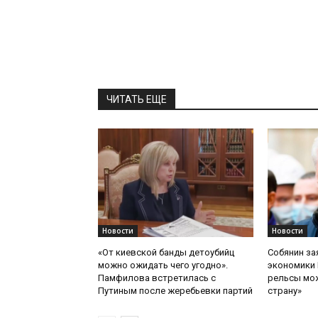
ЧИТАТЬ ЕЩЕ
Новости
Новости
«От киевской банды детоубийц
Собянин за
можно ожидать чего угодно».
экономики 
Памфилова встретилась с
рельсы мож
Путиным после жеребьевки партий
страну»