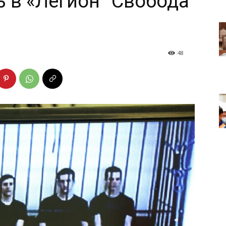
ь в «Легион “Свобода
48