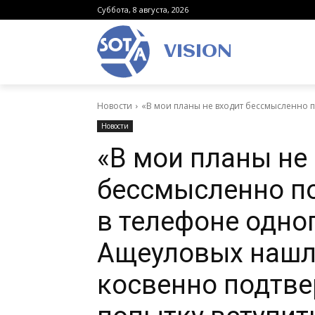
Суббота, 8 августа, 2026
VISION
Новости
«В мои планы не входит бессмысленно по
Новости
«В мои планы не
бессмысленно по
в телефоне одног
Ащеуловых нашли
косвенно подтв