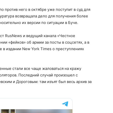
о против него в октябре уже поступит в суд для
уратура возвращала дело для получения более
осительно их версии по ситуации в Буче.
ст RusNews и ведущий канала «Честное
ии «фейков» об армии за посты в соцсетях, а в
е в издании New York Times о преступлениях
енные стали все чаще жаловаться на кражу
оляторов. Последний случай произошел с
ским и Дороговым: там изъят был весь архив за