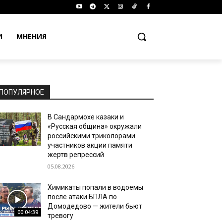
И
МНЕНИЯ
ПОПУЛЯРНОЕ
В Сандармохе казаки и
«Русская община» окружали
российскими триколорами
участников акции памяти
жертв репрессий
05.08.2026
Химикаты попали в водоемы
после атаки БПЛА по
Домодедово — жители бьют
00:04:39
тревогу