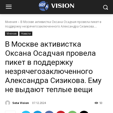
VISION
Мнения
В Москве активистка Оксана Осадчая провела пикет в
поддержку незрячегозаключенного Александра Сизикова....
Мнения
Новости
В Москве активистка
Оксана Осадчая провела
пикет в поддержку
незрячегозаключенного
Александра Сизикова. Ему
не выдают теплые вещи
Sota Vision
07.12.2024
50