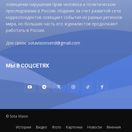
освещении нарушения прав человека и политическом
преследовании в России. Издание за счет развитой сети
корреспондентов освещает события из разных регионов
мира, но большая часть его журналистов продолжают
работать в России.
Для связи:
sotavisionsend@gmail.com
МЫ В СОЦСЕТЯХ
© Sota Vision
Истории
Видео
Фото
Карточки
Новости
Мнения