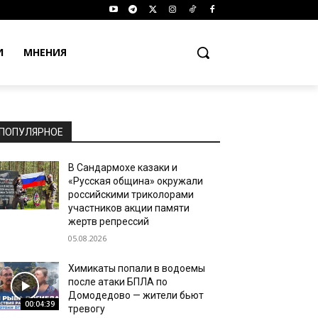
И
МНЕНИЯ
ПОПУЛЯРНОЕ
В Сандармохе казаки и
«Русская община» окружали
российскими триколорами
участников акции памяти
жертв репрессий
05.08.2026
Химикаты попали в водоемы
после атаки БПЛА по
Домодедово — жители бьют
00:04:39
тревогу