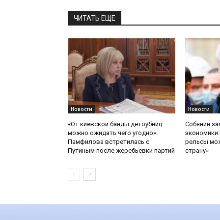
ЧИТАТЬ ЕЩЕ
Новости
Новости
«От киевской банды детоубийц
Собянин за
можно ожидать чего угодно».
экономики 
Памфилова встретилась с
рельсы мож
Путиным после жеребьевки партий
страну»