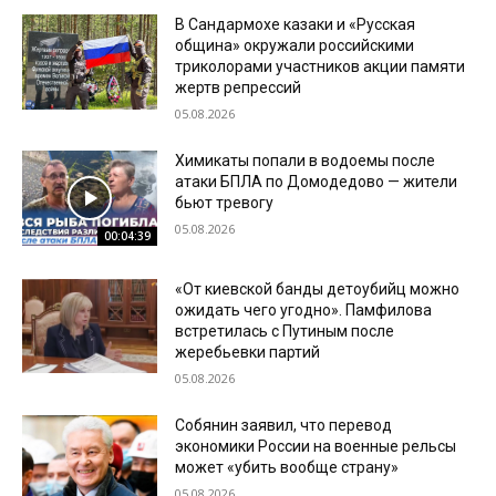
В Сандармохе казаки и «Русская
община» окружали российскими
триколорами участников акции памяти
жертв репрессий
05.08.2026
Химикаты попали в водоемы после
атаки БПЛА по Домодедово — жители
бьют тревогу
05.08.2026
00:04:39
«От киевской банды детоубийц можно
ожидать чего угодно». Памфилова
встретилась с Путиным после
жеребьевки партий
05.08.2026
Собянин заявил, что перевод
экономики России на военные рельсы
может «убить вообще страну»
05.08.2026