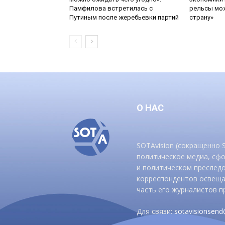
Памфилова встретилась с
рельсы мож
Путиным после жеребьевки партий
страну»
О НАС
SOTAvision (сокращенно
политическое медиа, сф
и политическом преследо
корреспондентов освеща
часть его журналистов п
Для связи:
sotavisionsen