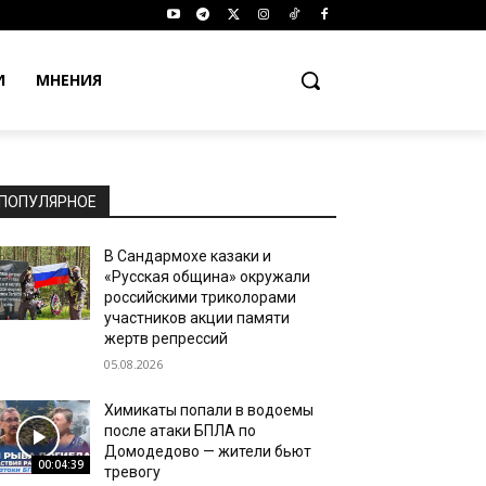
И
МНЕНИЯ
ПОПУЛЯРНОЕ
В Сандармохе казаки и
«Русская община» окружали
российскими триколорами
участников акции памяти
жертв репрессий
05.08.2026
Химикаты попали в водоемы
после атаки БПЛА по
Домодедово — жители бьют
00:04:39
тревогу