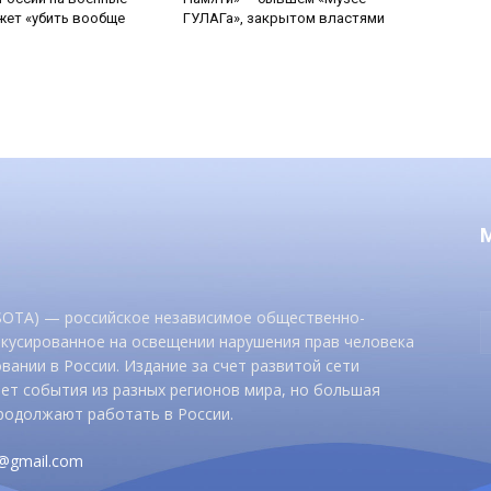
ет «убить вообще
ГУЛАГа», закрытом властями
 SOTA) — российское независимое общественно-
окусированное на освещении нарушения прав человека
вании в России. Издание за счет развитой сети
ет события из разных регионов мира, но большая
родолжают работать в России.
d@gmail.com