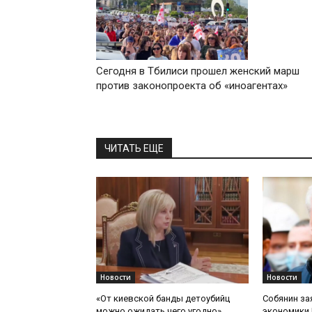
Сегодня в Тбилиси прошел женский марш
против законопроекта об «иноагентах»
ЧИТАТЬ ЕЩЕ
Новости
Новости
«От киевской банды детоубийц
Собянин за
можно ожидать чего угодно».
экономики 