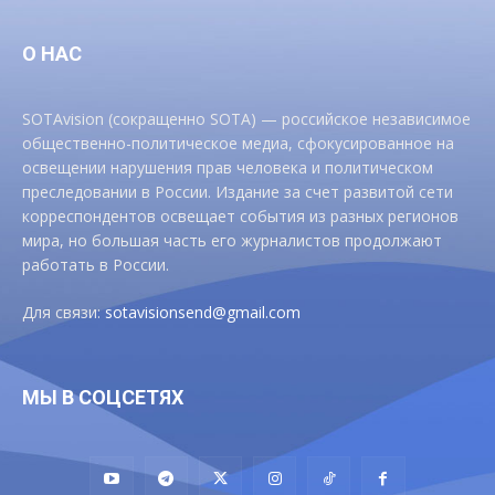
О НАС
SOTAvision (сокращенно SOTA) — российское независимое
общественно-политическое медиа, сфокусированное на
освещении нарушения прав человека и политическом
преследовании в России. Издание за счет развитой сети
корреспондентов освещает события из разных регионов
мира, но большая часть его журналистов продолжают
работать в России.
Для связи:
sotavisionsend@gmail.com
МЫ В СОЦСЕТЯХ