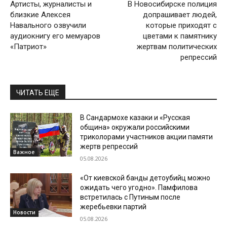
Артисты, журналисты и
В Новосибирске полиция
близкие Алексея
допрашивает людей,
Навального озвучили
которые приходят с
аудиокнигу его мемуаров
цветами к памятнику
«Патриот»
жертвам политических
репрессий
ЧИТАТЬ ЕЩЕ
В Сандармохе казаки и «Русская
община» окружали российскими
триколорами участников акции памяти
жертв репрессий
Важное
05.08.2026
«От киевской банды детоубийц можно
ожидать чего угодно». Памфилова
встретилась с Путиным после
жеребьевки партий
Новости
05.08.2026