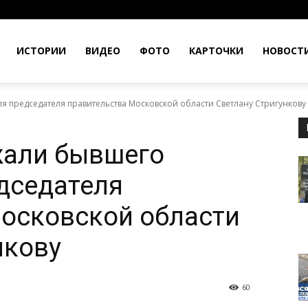
ИСТОРИИ
ВИДЕО
ФОТО
КАРТОЧКИ
НОВОСТ
я председателя правительства Московской области Светлану Стригункову
жали бывшего
дседателя
осковской области
нкову
60