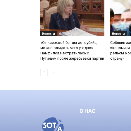
Новости
Новости
«От киевской банды детоубийц
Собянин за
можно ожидать чего угодно».
экономики 
Памфилова встретилась с
рельсы мож
Путиным после жеребьевки партий
страну»
О НАС