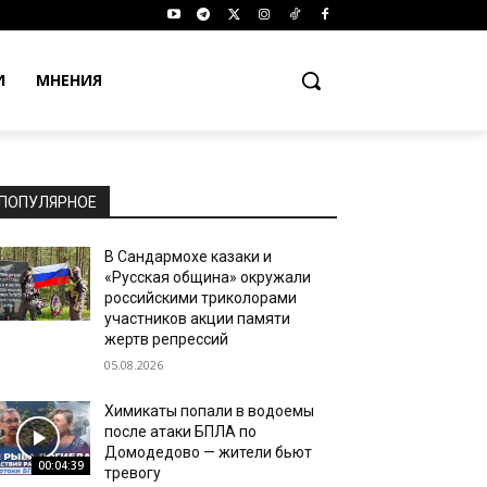
И
МНЕНИЯ
ПОПУЛЯРНОЕ
В Сандармохе казаки и
«Русская община» окружали
российскими триколорами
участников акции памяти
жертв репрессий
05.08.2026
Химикаты попали в водоемы
после атаки БПЛА по
Домодедово — жители бьют
00:04:39
тревогу