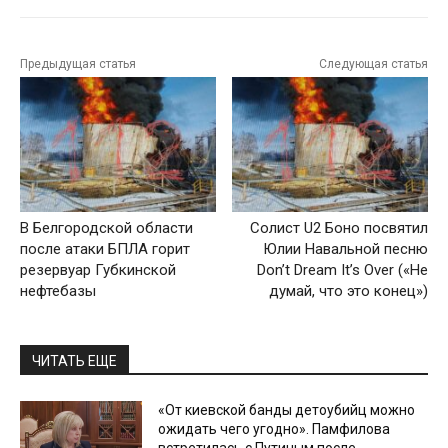
Предыдущая статья
Следующая статья
В Белгородской области
Солист U2 Боно посвятил
после атаки БПЛА горит
Юлии Навальной песню
резервуар Губкинской
Don’t Dream It’s Over («Не
нефтебазы
думай, что это конец»)
ЧИТАТЬ ЕЩЕ
«От киевской банды детоубийц можно
ожидать чего угодно». Памфилова
встретилась с Путиным после