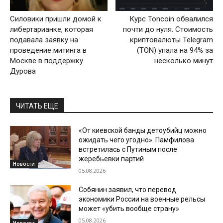
Силовики пришли домой к
Курс Toncoin обвалился
либертарианке, которая
почти до нуля. Стоимость
подавала заявку на
криптовалюты Telegram
проведение митинга в
(TON) упала на 94% за
Москве в поддержку
несколько минут
Дурова
ЧИТАТЬ ЕЩЕ
«От киевской банды детоубийц можно
ожидать чего угодно». Памфилова
встретилась с Путиным после
жеребьевки партий
Новости
05.08.2026
Собянин заявил, что перевод
экономики России на военные рельсы
может «убить вообще страну»
05.08.2026