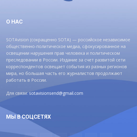
О НАС
SOTAvision (сокращенно SOTA) — российское независимое
общественно-политическое медиа, сфокусированное на
освещении нарушения прав человека и политическом
преследовании в России. Издание за счет развитой сети
корреспондентов освещает события из разных регионов
мира, но большая часть его журналистов продолжают
работать в России.
Для связи:
sotavisionsend@gmail.com
МЫ В СОЦСЕТЯХ