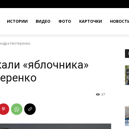
ИСТОРИИ
ВИДЕО
ФОТО
КАРТОЧКИ
НОВОСТ
андра Нестеренко
али «яблочника»
теренко
37