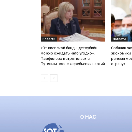
Новости
Новости
«От киевской банды детоубийц
Собянин за
можно ожидать чего угодно».
экономики 
Памфилова встретилась с
рельсы мож
Путиным после жеребьевки партий
страну»
О НАС