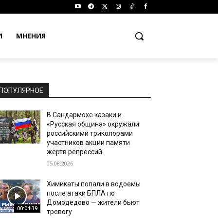
И
МНЕНИЯ
ПОПУЛЯРНОЕ
В Сандармохе казаки и
«Русская община» окружали
российскими триколорами
участников акции памяти
жертв репрессий
05.08.2026
Химикаты попали в водоемы
после атаки БПЛА по
Домодедово — жители бьют
00:04:39
тревогу