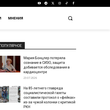
И
МНЕНИЯ
ПОПУЛЯРНОЕ
Мария Бонцлер потеряла
сознание в СИЗО, защита
добивается обследования в
кардиоцентре
23.07.2026
На 85-летнего главреда
социалистической газеты
составили протокол о «фейках»
из-за чужой колонки с критикой
РКН