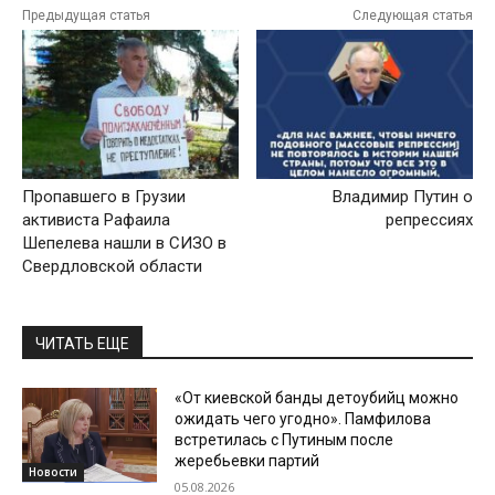
Предыдущая статья
Следующая статья
Пропавшего в Грузии
Владимир Путин о
активиста Рафаила
репрессиях
Шепелева нашли в СИЗО в
Свердловской области
ЧИТАТЬ ЕЩЕ
«От киевской банды детоубийц можно
ожидать чего угодно». Памфилова
встретилась с Путиным после
жеребьевки партий
Новости
05.08.2026