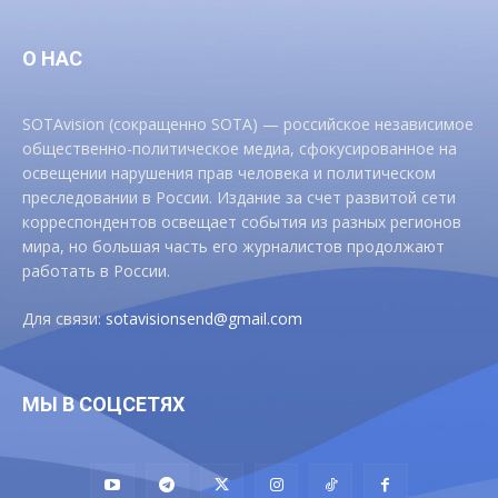
О НАС
SOTAvision (сокращенно SOTA) — российское независимое
общественно-политическое медиа, сфокусированное на
освещении нарушения прав человека и политическом
преследовании в России. Издание за счет развитой сети
корреспондентов освещает события из разных регионов
мира, но большая часть его журналистов продолжают
работать в России.
Для связи:
sotavisionsend@gmail.com
МЫ В СОЦСЕТЯХ