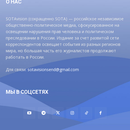
О НАС
SOTAvision (сокращенно SOTA) — российское независимое
общественно-политическое медиа, сфокусированное на
освещении нарушения прав человека и политическом
преследовании в России. Издание за счет развитой сети
корреспондентов освещает события из разных регионов
мира, но большая часть его журналистов продолжают
работать в России.
Для связи:
sotavisionsend@gmail.com
МЫ В СОЦСЕТЯХ