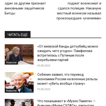
один за другим признает
поджег военкомат и
виновными защитников
сдался полиции. Накануне
Битцы
местный военком называл
произошедшее «учениями»
ЧИТАТЬ ЕЩЕ
«От киевской банды детоубийц можно
ожидать чего угодно». Памфилова
встретилась с Путиным после
жеребьевки партий
Новости
05.08.2026
Собянин заявил, что перевод
экономики России на военные рельсы
может «убить вообще страну»
05.08.2026
Новости
Что показывают в «Музее Памяти» —
бывшем «Музее ГУЛАГа», закрытом