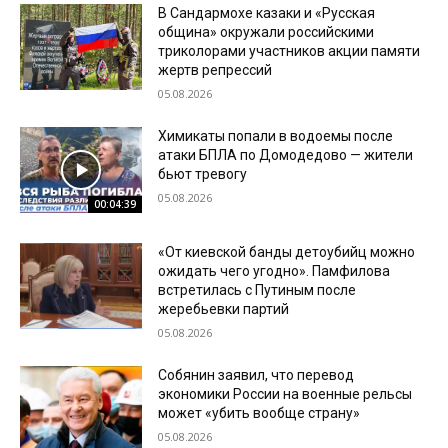
В Сандармохе казаки и «Русская
община» окружали российскими
триколорами участников акции памяти
жертв репрессий
05.08.2026
Химикаты попали в водоемы после
атаки БПЛА по Домодедово — жители
бьют тревогу
05.08.2026
00:04:39
«От киевской банды детоубийц можно
ожидать чего угодно». Памфилова
встретилась с Путиным после
жеребьевки партий
05.08.2026
Собянин заявил, что перевод
экономики России на военные рельсы
может «убить вообще страну»
05.08.2026