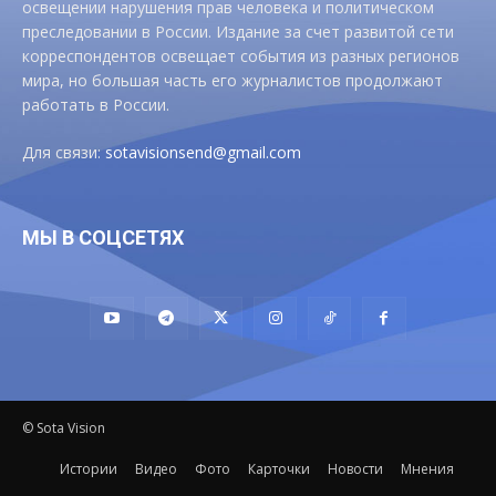
освещении нарушения прав человека и политическом
преследовании в России. Издание за счет развитой сети
корреспондентов освещает события из разных регионов
мира, но большая часть его журналистов продолжают
работать в России.
Для связи:
sotavisionsend@gmail.com
МЫ В СОЦСЕТЯХ
© Sota Vision
Истории
Видео
Фото
Карточки
Новости
Мнения