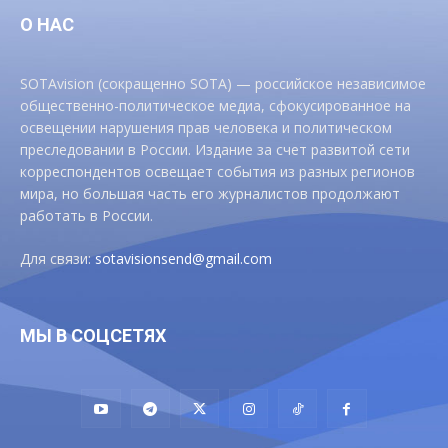
О НАС
SOTAvision (сокращенно SOTA) — российское независимое
общественно-политическое медиа, сфокусированное на
освещении нарушения прав человека и политическом
преследовании в России. Издание за счет развитой сети
корреспондентов освещает события из разных регионов
мира, но большая часть его журналистов продолжают
работать в России.
Для связи:
sotavisionsend@gmail.com
МЫ В СОЦСЕТЯХ