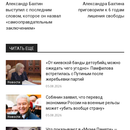
Александр Бахтин
Александра Бахтина
выступил с последним
приговорили к 6 годам
словом, которое он назвал
лишения свободы
«самооправдательным
заключением»
ЧИТАТЬ ЕЩЕ
«От киевской банды детоубийц можно
ожидать чего угодно». Памфилова
встретилась с Путиным после
жеребьевки партий
Новости
05.08.2026
Собянин заявил, что перевод
экономики России на военные рельсы
может «убить вообще страну»
05.08.2026
Новости
Что показывают в «Музее Памяти» —