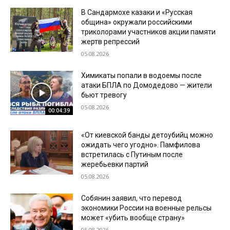
В Сандармохе казаки и «Русская
община» окружали российскими
триколорами участников акции памяти
жертв репрессий
05.08.2026
Химикаты попали в водоемы после
атаки БПЛА по Домодедово — жители
бьют тревогу
05.08.2026
00:04:39
«От киевской банды детоубийц можно
ожидать чего угодно». Памфилова
встретилась с Путиным после
жеребьевки партий
05.08.2026
Собянин заявил, что перевод
экономики России на военные рельсы
может «убить вообще страну»
05.08.2026