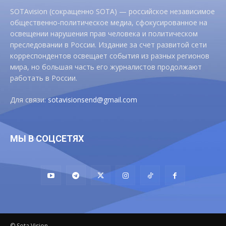
SOTAvision (сокращенно SOTA) — российское независимое
общественно-политическое медиа, сфокусированное на
освещении нарушения прав человека и политическом
преследовании в России. Издание за счет развитой сети
корреспондентов освещает события из разных регионов
мира, но большая часть его журналистов продолжают
работать в России.
Для связи:
sotavisionsend@gmail.com
МЫ В СОЦСЕТЯХ
© Sota Vision