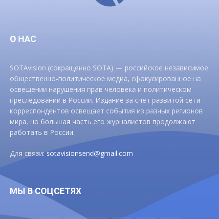
О НАС
SOTAvision (сокращенно SOTA) — российское независимое
общественно-политическое медиа, сфокусированное на
освещении нарушения прав человека и политическом
преследовании в России. Издание за счет развитой сети
корреспондентов освещает события из разных регионов
мира, но большая часть его журналистов продолжают
работать в России.
Для связи:
sotavisionsend@gmail.com
МЫ В СОЦСЕТЯХ