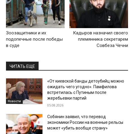
Зоозащитники и их
Кадыров назначил своего
подопечные после победы
племянника секретарем
в суде
Совбеза Чечни
ЧИТАТЬ ЕЩЕ
«От киевской банды детоубийц можно
ожидать чего угодно». Памфилова
встретилась с Путиным после
жеребьевки партий
Новости
05.08.2026
Собянин заявил, что перевод
экономики России на военные рельсы
может «убить вообще страну»