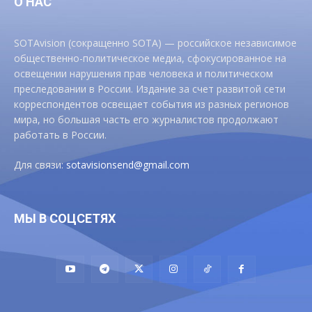
О НАС
SOTAvision (сокращенно SOTA) — российское независимое
общественно-политическое медиа, сфокусированное на
освещении нарушения прав человека и политическом
преследовании в России. Издание за счет развитой сети
корреспондентов освещает события из разных регионов
мира, но большая часть его журналистов продолжают
работать в России.
Для связи:
sotavisionsend@gmail.com
МЫ В СОЦСЕТЯХ