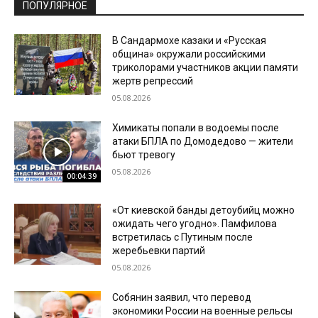
ПОПУЛЯРНОЕ
В Сандармохе казаки и «Русская
община» окружали российскими
триколорами участников акции памяти
жертв репрессий
05.08.2026
Химикаты попали в водоемы после
атаки БПЛА по Домодедово — жители
бьют тревогу
05.08.2026
00:04:39
«От киевской банды детоубийц можно
ожидать чего угодно». Памфилова
встретилась с Путиным после
жеребьевки партий
05.08.2026
Собянин заявил, что перевод
экономики России на военные рельсы