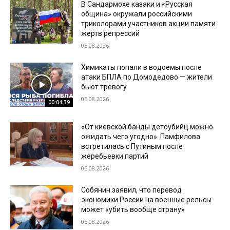
В Сандармохе казаки и «Русская
община» окружали российскими
триколорами участников акции памяти
жертв репрессий
05.08.2026
Химикаты попали в водоемы после
атаки БПЛА по Домодедово — жители
бьют тревогу
05.08.2026
00:04:39
«От киевской банды детоубийц можно
ожидать чего угодно». Памфилова
встретилась с Путиным после
жеребьевки партий
05.08.2026
Собянин заявил, что перевод
экономики России на военные рельсы
может «убить вообще страну»
05.08.2026