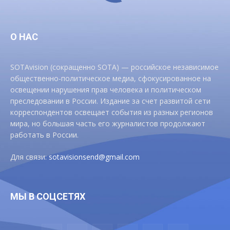
О НАС
SOTAvision (сокращенно SOTA) — российское независимое
общественно-политическое медиа, сфокусированное на
освещении нарушения прав человека и политическом
преследовании в России. Издание за счет развитой сети
корреспондентов освещает события из разных регионов
мира, но большая часть его журналистов продолжают
работать в России.
Для связи:
sotavisionsend@gmail.com
МЫ В СОЦСЕТЯХ