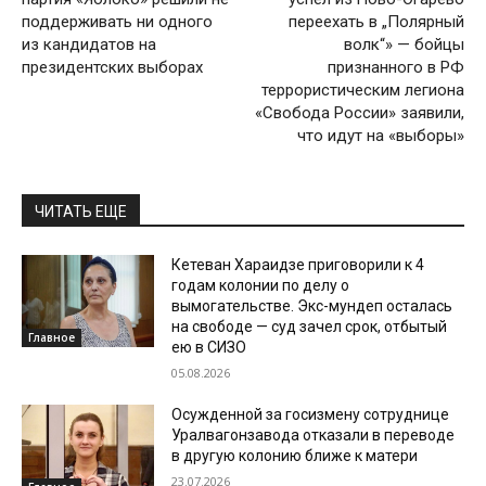
поддерживать ни одного
переехать в „Полярный
из кандидатов на
волк“» — бойцы
президентских выборах
признанного в РФ
террористическим легиона
«Свобода России» заявили,
что идут на «выборы»
ЧИТАТЬ ЕЩЕ
Кетеван Хараидзе приговорили к 4
годам колонии по делу о
вымогательстве. Экс-мундеп осталась
на свободе — суд зачел срок, отбытый
Главное
ею в СИЗО
05.08.2026
Осужденной за госизмену сотруднице
Уралвагонзавода отказали в переводе
в другую колонию ближе к матери
23.07.2026