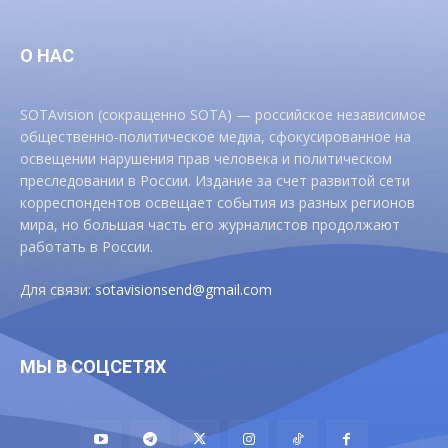
О НАС
SOTAvision (сокращенно SOTA) — российское независимое
общественно-политическое медиа, сфокусированное на
освещении нарушения прав человека и политическом
преследовании в России. Издание за счет развитой сети
корреспондентов освещает события из разных регионов
мира, но большая часть его журналистов продолжают
работать в России.
Для связи:
sotavisionsend@gmail.com
МЫ В СОЦСЕТЯХ