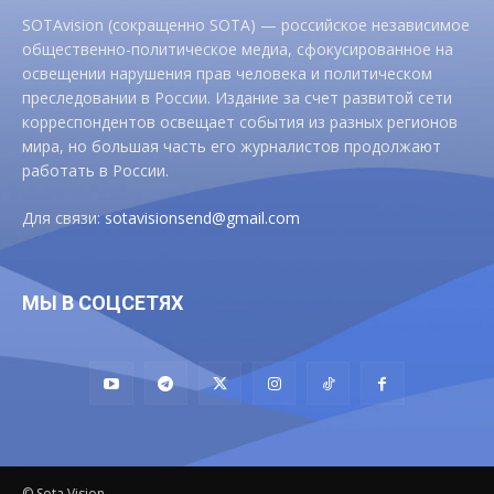
SOTAvision (сокращенно SOTA) — российское независимое
общественно-политическое медиа, сфокусированное на
освещении нарушения прав человека и политическом
преследовании в России. Издание за счет развитой сети
корреспондентов освещает события из разных регионов
мира, но большая часть его журналистов продолжают
работать в России.
Для связи:
sotavisionsend@gmail.com
МЫ В СОЦСЕТЯХ
© Sota Vision