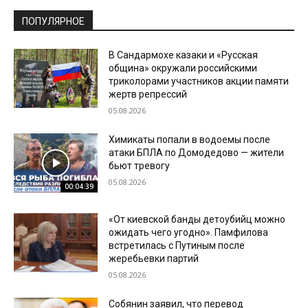
ПОПУЛЯРНОЕ
В Сандармохе казаки и «Русская
община» окружали российскими
триколорами участников акции памяти
жертв репрессий
05.08.2026
Химикаты попали в водоемы после
атаки БПЛА по Домодедово — жители
бьют тревогу
05.08.2026
00:04:39
«От киевской банды детоубийц можно
ожидать чего угодно». Памфилова
встретилась с Путиным после
жеребьевки партий
05.08.2026
Собянин заявил, что перевод