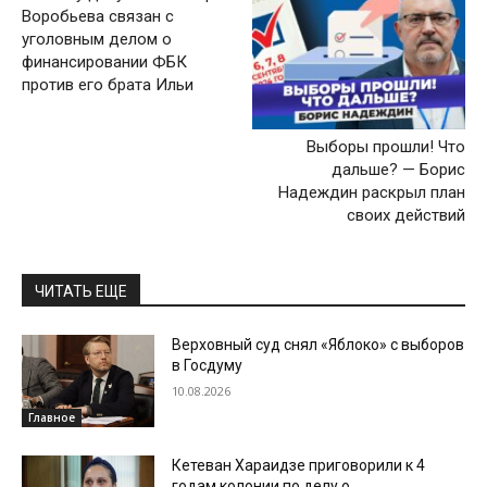
Воробьева связан с
уголовным делом о
финансировании ФБК
против его брата Ильи
Выборы прошли! Что
дальше? — Борис
Надеждин раскрыл план
своих действий
ЧИТАТЬ ЕЩЕ
Верховный суд снял «Яблоко» с выборов
в Госдуму
10.08.2026
Главное
Кетеван Хараидзе приговорили к 4
годам колонии по делу о