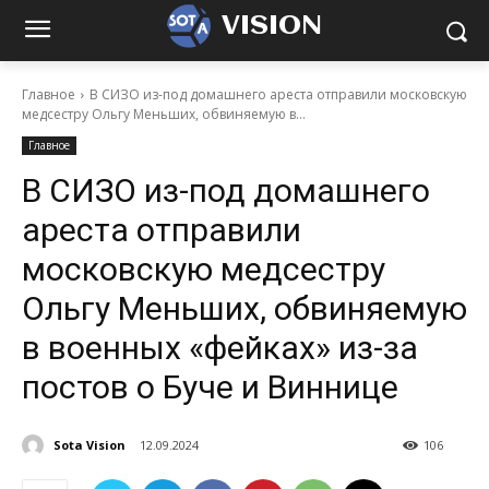
VISION
Главное
В СИЗО из-под домашнего ареста отправили московскую
медсестру Ольгу Меньших, обвиняемую в...
Главное
В СИЗО из-под домашнего
ареста отправили
московскую медсестру
Ольгу Меньших, обвиняемую
в военных «фейках» из-за
постов о Буче и Виннице
Sota Vision
12.09.2024
106