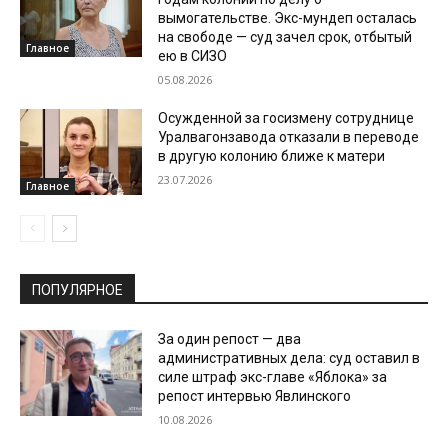
вымогательстве. Экс-мундеп осталась
на свободе — суд зачел срок, отбытый
Главное
ею в СИЗО
05.08.2026
Осужденной за госизмену сотруднице
Уралвагонзавода отказали в переводе
в другую колонию ближе к матери
23.07.2026
Главное
ПОПУЛЯРНОЕ
За один репост — два
административных дела: суд оставил в
силе штраф экс-главе «Яблока» за
репост интервью Явлинского
10.08.2026