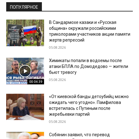
ПОПУЛЯРНОЕ
В Сандармохе казаки и «Русская
община» окружали российскими
триколорами участников акции памяти
жертв репрессий
05.08.2026
Химикаты попали в водоемы после
атаки БПЛА по Домодедово — жители
бьют тревогу
05.08.2026
00:04:39
«От киевской банды детоубийц можно
ожидать чего угодно». Памфилова
встретилась с Путиным после
жеребьевки партий
05.08.2026
Собянин заявил, что перевод