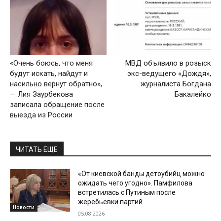
«Очень боюсь, что меня
МВД объявило в розыск
будут искать, найдут и
экс-ведущего «Дождя»,
насильно вернут обратно»,
журналиста Богдана
— Лия Заурбекова
Бакалейко
записала обращение после
выезда из России
ЧИТАТЬ ЕЩЕ
«От киевской банды детоубийц можно
ожидать чего угодно». Памфилова
встретилась с Путиным после
жеребьевки партий
Новости
05.08.2026