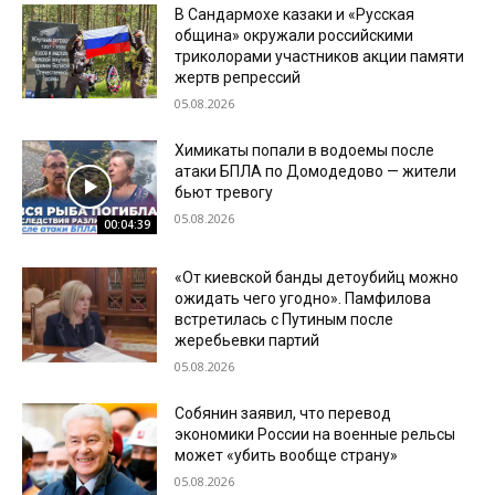
В Сандармохе казаки и «Русская
община» окружали российскими
триколорами участников акции памяти
жертв репрессий
05.08.2026
Химикаты попали в водоемы после
атаки БПЛА по Домодедово — жители
бьют тревогу
05.08.2026
00:04:39
«От киевской банды детоубийц можно
ожидать чего угодно». Памфилова
встретилась с Путиным после
жеребьевки партий
05.08.2026
Собянин заявил, что перевод
экономики России на военные рельсы
может «убить вообще страну»
05.08.2026