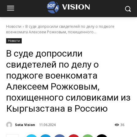
VISION
Новости
В суде допросили свидетелей по делу о поджоге
военкомата Алексеем Рожковым, похищенного...
Новости
В суде допросили
свидетелей по делу о
поджоге военкомата
Алексеем Рожковым,
похищенного силовиками из
Кыргызстана в Россию
Sota Vision
11.06.2024
36