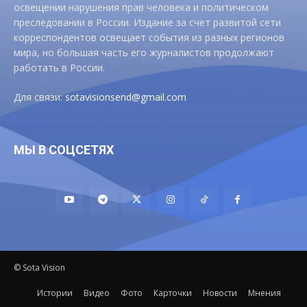
освещении нарушения прав человека и политическом
преследовании в России. Издание за счет развитой сети
корреспондентов освещает события из разных регионов
мира, но большая часть его журналистов продолжают
работать в России.
Для связи:
sotavisionsend@gmail.com
МЫ В СОЦСЕТЯХ
© Sota Vision
Истории
Видео
Фото
Карточки
Новости
Мнения