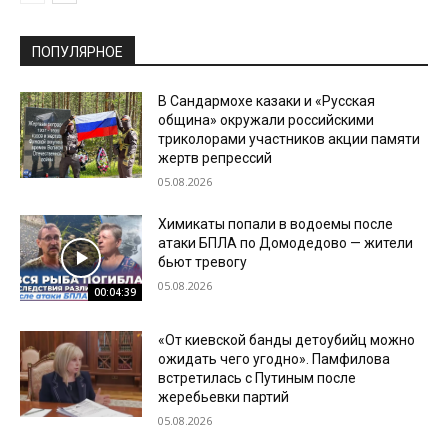
ПОПУЛЯРНОЕ
В Сандармохе казаки и «Русская
община» окружали российскими
триколорами участников акции памяти
жертв репрессий
05.08.2026
Химикаты попали в водоемы после
атаки БПЛА по Домодедово — жители
бьют тревогу
05.08.2026
00:04:39
«От киевской банды детоубийц можно
ожидать чего угодно». Памфилова
встретилась с Путиным после
жеребьевки партий
05.08.2026